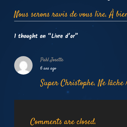
Nous serons ravis de vous lire. À bie
1 thought on “
Livre d’or
”
Pahl Josette
says:
6 ans ago
Super Christophe. Ne lâche r
Comments are closed.