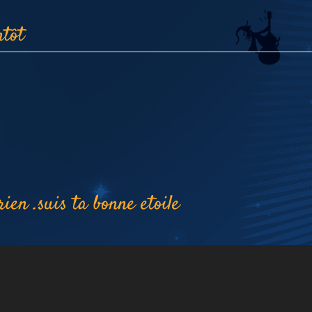
ntôt
ien .suis ta bonne etoile