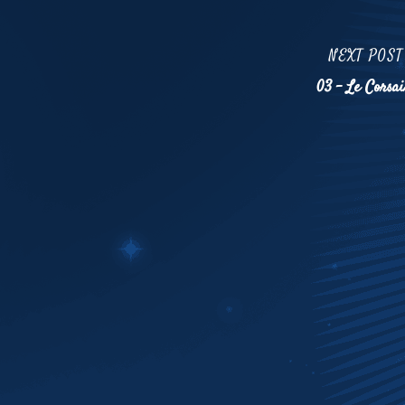
Next
NEXT POST
Post
03 – Le Corsai