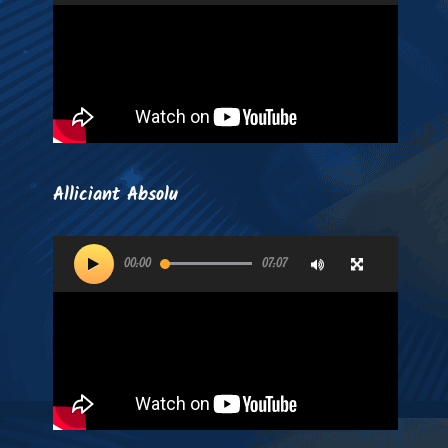
Alliciant Absolu
Lecteur
00:00
07:07
vidéo