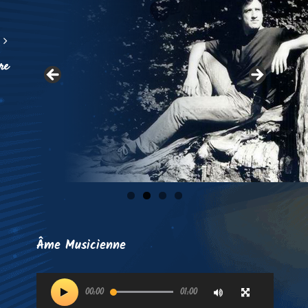
re
Âme Musicienne
Lecteur
00:00
01:00
vidéo