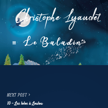
Navigation
Next
NEXT POST
de
Post
10 – Les lolos à Loulou