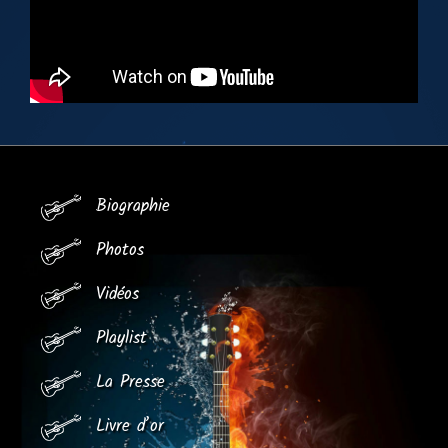
Biographie
Photos
Vidéos
Playlist
La Presse
Livre d’or