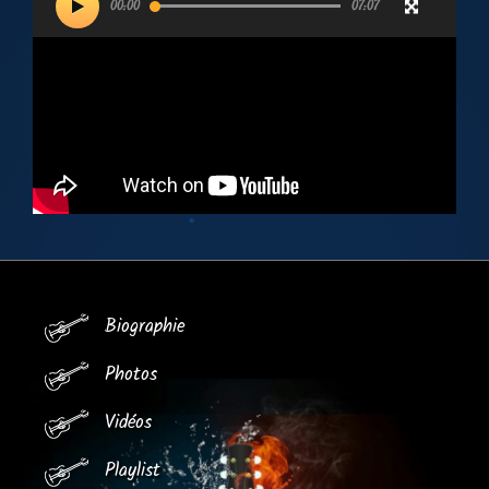
00:00
07:07
vidéo
Biographie
Photos
Vidéos
Playlist