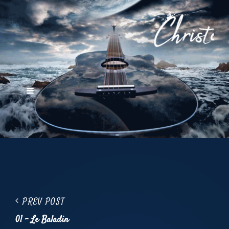
Navigation
Previous
PREV POST
de
Post
01 – Le Baladin