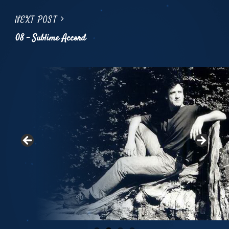
l’article
Next
NEXT POST
Post
08 – Sublime Accord